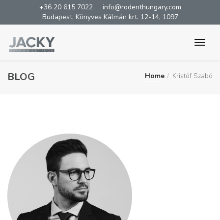
+36 20 615 7022
info@rodenthungary.com
Budapest, Könyves Kálmán krt. 12-14, 1097
BLOG
Home
Kristóf Szabó