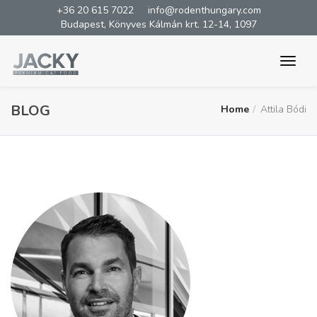
+36 20 615 7022
info@rodenthungary.com
Budapest, Könyves Kálmán krt. 12-14, 1097
BLOG
Home
Attila Bódi