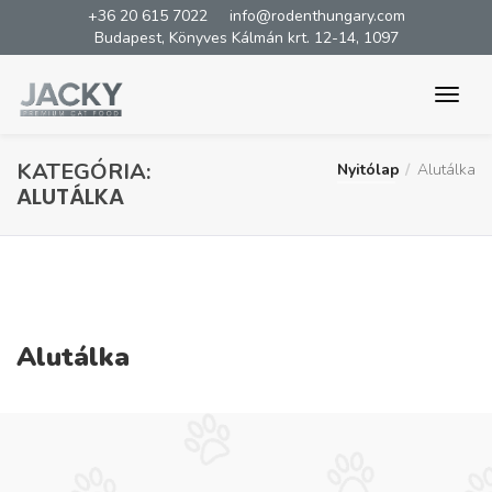
+36 20 615 7022
info@rodenthungary.com
Budapest, Könyves Kálmán krt. 12-14, 1097
KATEGÓRIA:
Nyitólap
Alutálka
ALUTÁLKA
Alutálka