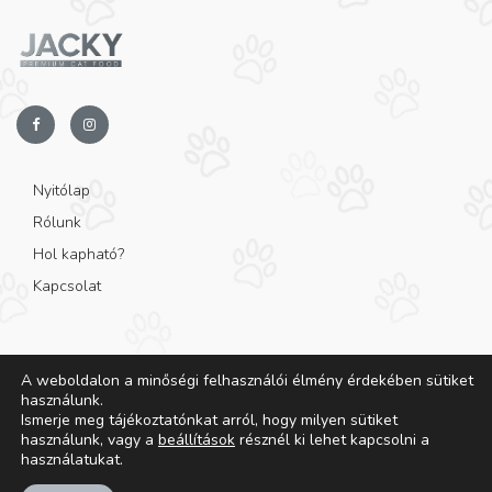
Nyitólap
Rólunk
Hol kapható?
Kapcsolat
A weboldalon a minőségi felhasználói élmény érdekében sütiket
használunk.
Ismerje meg tájékoztatónkat arról, hogy milyen sütiket
© Copyright 2025 - Jacky Pet Food - All rights reserved.
használunk, vagy a
beállítások
résznél ki lehet kapcsolni a
használatukat.